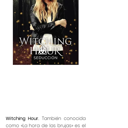
Seducción
Novela corta
Serie:
Witching Hour
Fecha:
Octubre, 2018
Genero:
Romance Paranormal
Witching Hour.
También conocida
como «La hora de las brujas» es el