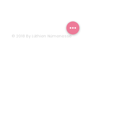
© 2018 By Lúthien Númenessë
​Política de Privacidad