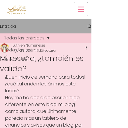
Entrada
Todas las entradas
Luthien Numenesse
Todas las entradas
4 jul 2016
3 min de lectura
Mi reseña, ¿también es
Novedades
valida?
¡Buen inicio de semana para todos! 
¿qué tal andan los ánimos este 
lunes?
Hoy me he decidido escribir algo 
diferente en este blog, mi blog 
como autora, que últimamente 
parecía mas un tablero de 
anuncios y avisos que un blog, por 