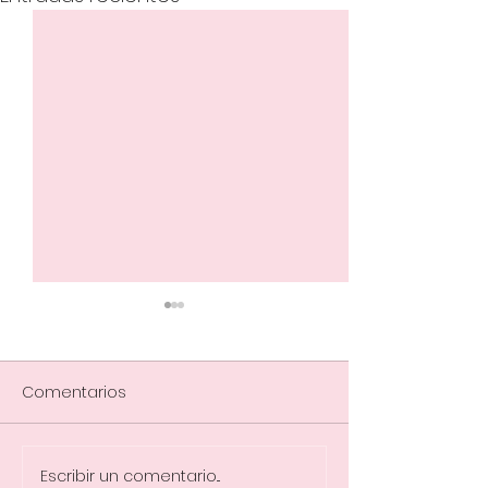
Comentarios
Escribir un comentario...
Descubriendo el
Como saber q